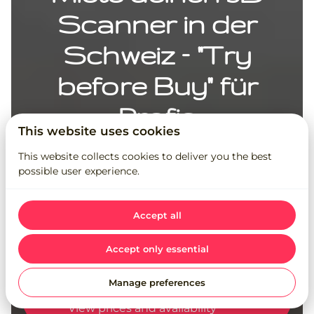
Scanner in der
Schweiz – "Try
before Buy" für
Profis
This website uses cookies
Professionelle Scanner-Vermietung.
This website collects cookies to deliver you the best
possible user experience.
Für jedes Projekt - das passende
Equipment.
Einfach, Sicher, Professionell
- Teste
Accept all
Premium Scanner von Matterport &
4DKanKan ohne Kaufrisiko!
Accept only essential
Manage preferences