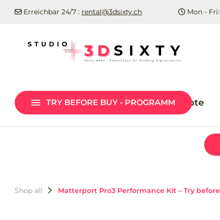
Erreichbar 24/7 :
rental@3dsixty.ch
Mon - Fri:
Matterport Pro3 Performance Kit –
Try before Buy
Matterport Cloud – Live Demo von
Vergleich - & Testgeräte
Mietangebote
TRY BEFORE BUY - PROGRAMM
Professional bis Enterprise
Shop all
Matterport Pro3 Performance Kit – Try befor