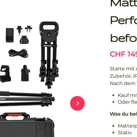
Matt
Perf
befo
Starte mit 
Zubehör, i
Nach dem T
Kauf mi
Oder fl
Was du b
Matterp
Stativ