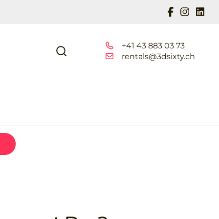
+41 43 883 03 73
rentals@3dsixty.ch