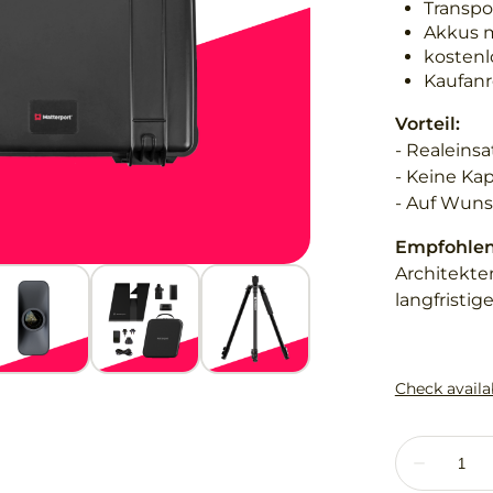
Transpo
Akkus m
kostenl
Kaufanr
Vorteil:
- Realeinsa
- Keine Ka
- Auf Wuns
Empfohlen 
Architekte
langfristi