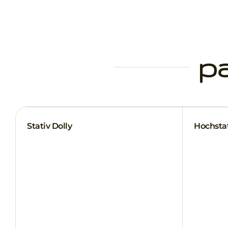
p
Stativ Dolly
Hochstat