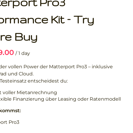
erport Pro3
ormance Kit – Try
re Buy
/
der vollen Power der Matterport Pro3 – inklusive
Pad und Cloud.
esteinsatz entscheidest du:
t voller Mietanrechnung
exible Finanzierung über Leasing oder Ratenmodell
ekommst:
ort Pro3