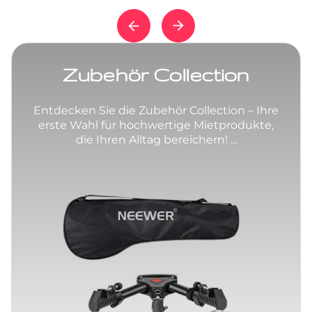
Zubehör Collection
Entdecken Sie die Zubehör Collection – Ihre
erste Wahl für hochwertige Mietprodukte,
die Ihren Alltag bereichern! ...