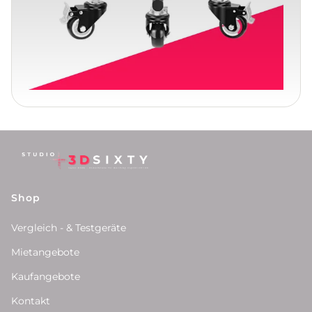
Shop
Vergleich - & Testgeräte
Mietangebote
Kaufangebote
Kontakt