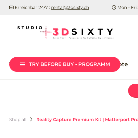
Erreichbar 24/7 :
rental@3dsixty.ch
Mon - Fri:
Matterport Pro3 Performance Kit –
Try before Buy
Matterport Cloud – Live Demo von
Vergleich - & Testgeräte
Mietangebote
TRY BEFORE BUY - PROGRAMM
Professional bis Enterprise
Shop all
Reality Capture Premium Kit | Matterport Pr