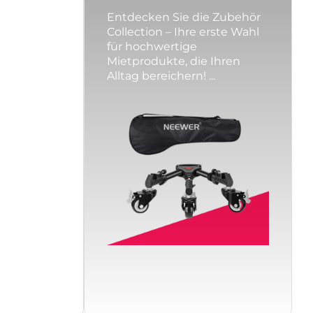
Entdecken Sie die Zubehör
Collection – Ihre erste Wahl
für hochwertige
Mietprodukte, die Ihren
Alltag bereichern! ...