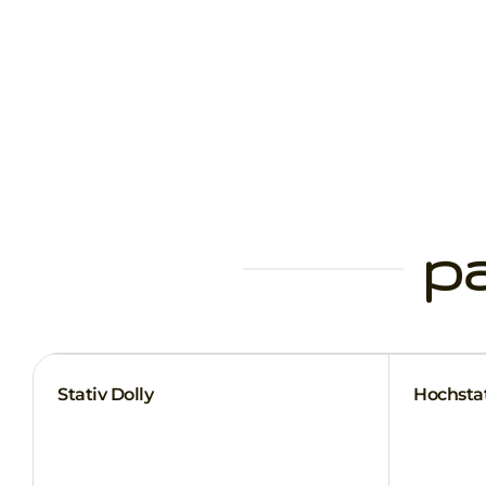
p
Stativ Dolly
Hochstat