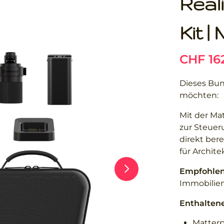
Real
Kit 
Dieses Bund
möchten:
Mit der Mat
zur Steuer
direkt bere
für Archit
Empfohlen 
Immobilien
Enthalten
Matterp