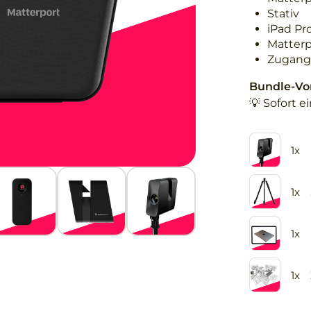
Stativ
iPad Pr
Matterp
Zugang 
Bundle-Vor
💡 Sofort e