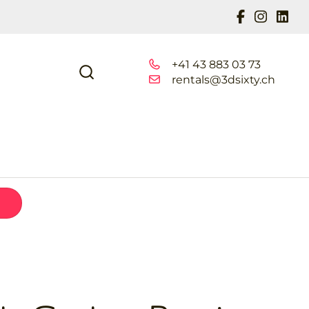
+41 43 883 03 73
rentals@3dsixty.ch