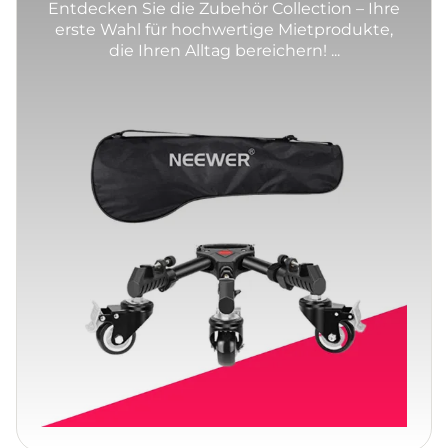
Entdecken Sie die Zubehör Collection – Ihre
erste Wahl für hochwertige Mietprodukte,
die Ihren Alltag bereichern! ...